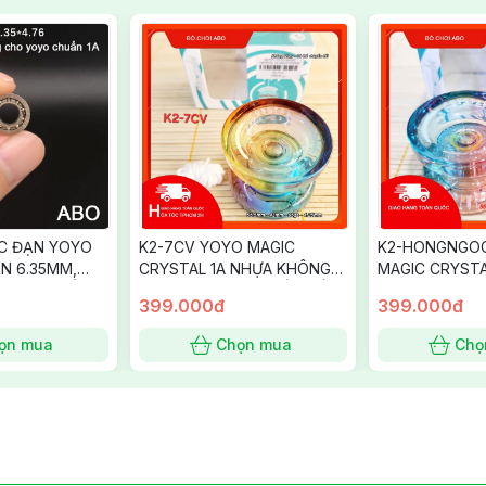
C ĐẠN YOYO
K2-7CV YOYO MAGIC
K2-HONGNGO
ẨN 6.35MM,
CRYSTAL 1A NHỰA KHÔNG
MAGIC CRYSTA
6MM - CHUẨN
NHẠY DÂY MÀU 7 SẮC CẦU
KHÔNG NHẠY 
399.000đ
399.000đ
VÒNG Triple fade
NGỌC TRONG T
Red fade
ọn mua
Chọn mua
Chọ