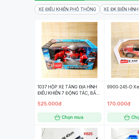
XE ĐIỀU KHIỂN PHỔ THÔNG
XE ĐK BIẾN HÌNH
1037 HỘP XE TĂNG ĐỊA HÌNH
9900-245-D Xe đ
ĐIỀU KHIỂN 7 ĐỘNG TÁC, BẮN
ĐẠN BI NƯỚC, BÁNH XOẮN
525.000đ
170.000đ
ĐÈN, CÓ SẠC
Chọn mua
Ch