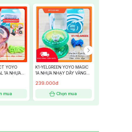
CT YOYO
K1-YELGREEN YOYO MAGIC
V11-DUONG YOY
L 1A NHỰA
1A NHỰA NHẠY DÂY VÀNG
KIM LOẠI KHÔN
DÂY HỒNG
LÁ TRONG, Tran yellow and
MÀU DƯƠNG Roy
239.000đ
469.000đ
ran Blue and
green fade
n mua
Chọn mua
Chọn