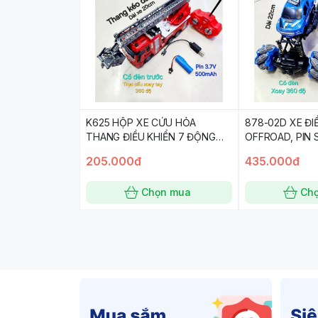
K625 HỘP XE CỨU HỎA
878-02D XE ĐI
THANG ĐIỀU KHIỂN 7 ĐỘNG
OFFROAD, PIN S
TÁC, CÓ SẠC USB, XE DÀI
BÁNH NGANG
205.000đ
435.000đ
20CM
Chọn mua
Ch