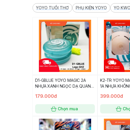
YOYO TUỔI THƠ
PHỤ KIỆN YOYO
YO KWO
D1-GBLUE YOYO MAGIC 2A
K2-TR YOYO M
NHỰA XANH NGỌC DẠ QUANG
1A NHỰA KHÔN
Glow in dark BLUE ghz
MÀU TRẮNG SỮA
179.000đ
399.000đ
Chọn mua
Ch