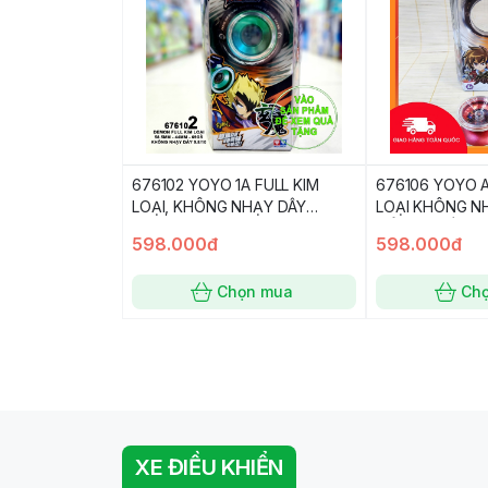
676102 YOYO 1A FULL KIM
676106 YOYO A
LOẠI, KHÔNG NHẠY DÂY
LOẠI KHÔNG N
DEMON XANH LÁ
HỔ LỬA CẤP 5 
598.000đ
598.000đ
5
Chọn mua
Ch
XE ĐIỀU KHIỂN