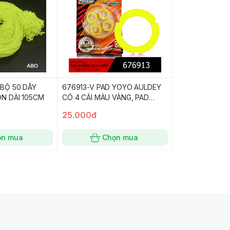
BỘ 50 DÂY
676913-V PAD YOYO AULDEY
N DÀI 105CM
CÓ 4 CÁI MÀU VÀNG, PAD
PHẲNG DÙNG CHƠI KHÔNG
25.000đ
NHẠY DÂY CHO YOYO AULDEY
ọn mua
Chọn mua