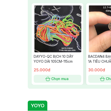
DAYYO-QC BỊCH 10 DÂY
BACDAN4 BẠ
YOYO DÀI 105CM-115cm
1A TIÊU CHU
12.7MM, 4.7
25.000đ
30.000đ
P6
Chọn mua
Ch
YOYO