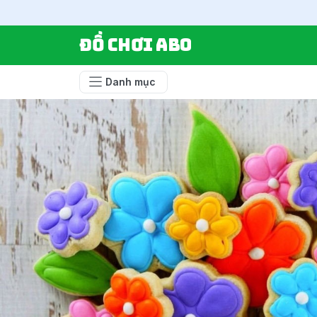
Đồ chơi ABO
Danh mục