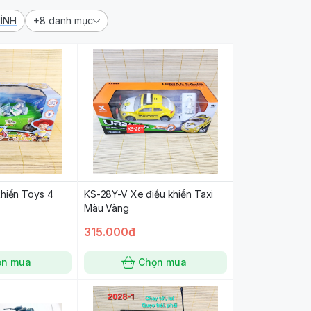
HÌNH
+8 danh mục
khiển Toys 4
KS-28Y-V Xe điều khiển Taxi
Màu Vàng
315.000đ
ọn mua
Chọn mua