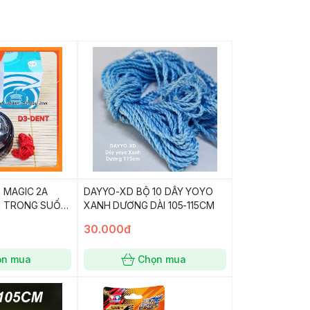
 MAGIC 2A
DAYYO-XD BỘ 10 DÂY YOYO
N TRONG SUỐT
XANH DƯƠNG DÀI 105-115CM
o Dawn
30.000đ
ọn mua
Chọn mua