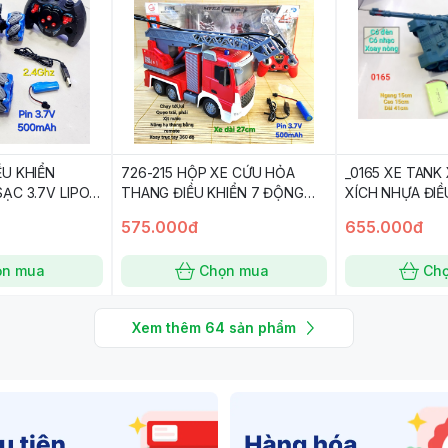
ỀU KHIỂN
726-215 HỘP XE CỨU HỎA
_0165 XE TANK
ẠC 3.7V LIPO,
THANG ĐIỀU KHIỂN 7 ĐỘNG
XÍCH NHỰA ĐIỀ
TÁC, CÓ SẠC, TL 1:24
Đ.TÁC, XOAY N
575.000đ
655.000đ
THANH BẮN, PI
SÓNG 2.4GHZ Ca
ọn mua
Chọn mua
Ch
Tank
Xem thêm
64
sản phẩm