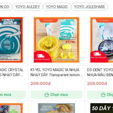
N DO
YOYO AULDEY
YOYO MAGIC
YOYO JOLESHARE
AGIC CRYSTAL
K1-YEL YOYO MAGIC 1A NHỰA
D3-DENT YOYO
G NHẠY DÂY
NHẠY DÂY Transparent lemon
NHỰA MÀU ĐE
 Solid White
yellow , CÓ THỂ CHUYỂN
Tran Black Log
209.000đ
209.000đ
KHÔNG NHẠY
ọn mua
Chọn mua
Ch