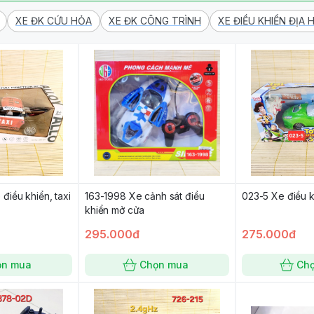
XE ĐK CỨU HỎA
XE ĐK CÔNG TRÌNH
XE ĐIỀU KHIỂN ĐỊA 
iều khiển, taxi
163-1998 Xe cảnh sát điều
023-5 Xe điều 
khiển mở cửa
295.000đ
275.000đ
ọn mua
Chọn mua
Ch