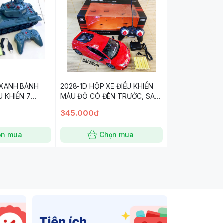
 XANH BÁNH
2028-1D HỘP XE ĐIỀU KHIỂN
U KHIỂN 7
MÀU ĐỎ CÓ ĐÈN TRƯỚC, SAU
ÒNG, ÂM
PIN SẠC RỜI
345.000đ
N SẠC 7.2V,
ll Of Duty
ọn mua
Chọn mua