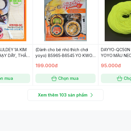
ULDEY 1A KIM
(Dành cho bé nhỏ thích chơi
DAYYO-QC50N 
HẠY DÂY, THẦN
yoyo) B5965-B6545 YO KWON
YOYO MÀU NEO
BLAZING TEAMS
DO THẦN RỒNG SƯ PHỤ,
199.000đ
95.000đ
AULDEY HASBRO BẢN QUỐC
TẾ
ọn mua
Chọn mua
Ch
Xem thêm
103
sản phẩm