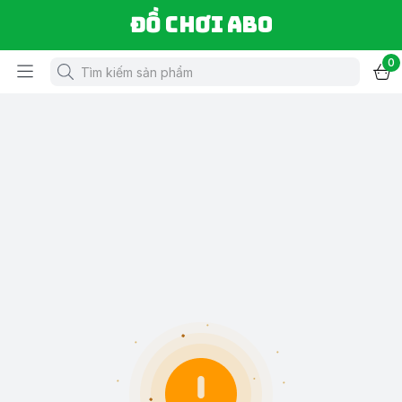
Đồ chơi ABO
0