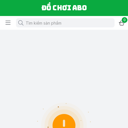
Đồ chơi ABO
0