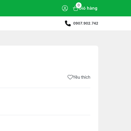
0
Giỏ hàng
0907.902.742
Yêu thích