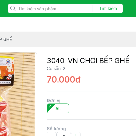
Tìm kiếm
P GHẾ
3040-VN CHƠI BẾP GHẾ
Có sẵn
:
2
70.000đ
Đơn vị
:
AL
Số lượng