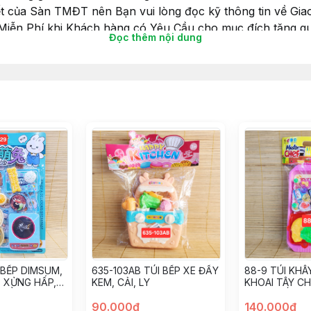
ết của Sàn TMĐT nên Bạn vui lòng đọc kỹ thông tin về Giao
 Miễn Phí khi Khách hàng có Yêu Cầu cho mục đích tặng qu
Đọc thêm nội dung
iấy gói luôn nhé.
choibegai #dochoibetrai #dochoihoatoc #hoatoc #goiqua 
 BẾP DIMSUM,
635-103AB TÚI BẾP XE ĐẨY
88-9 TÚI KHÂY
, XỬNG HẤP,
KEM, CẢI, LY
KHOAI TÂY CH
QUẨY
ĂN 2 GHẾ
90.000đ
140.000đ