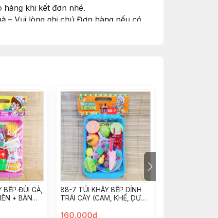
 hàng khi kết đơn nhé.
à – Vui lòng ghi chú Đơn hàng nếu có
#goiquamienphi
 BẾP ĐÙI GÀ,
88-7 TÚI KHÂY BẾP DÍNH
590-140 VỈ BẾ
IÊN + BÀN
TRÁI CÂY (CAM, KHẾ, DƯA
NƯỚNG, CHẢO, 
LƯỚI) + BÀN ĂN 2 GHẾ
MUỖNG
160.000đ
205.000đ