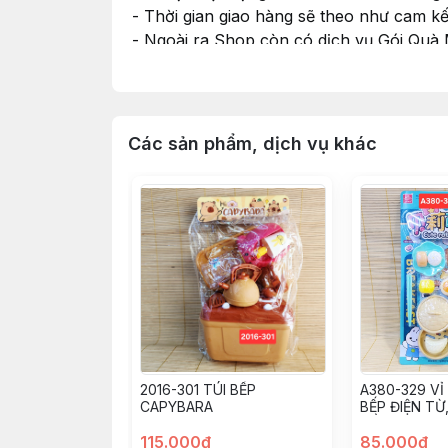
- Thời gian giao hàng sẽ theo như cam k
- Ngoài ra Shop còn có dịch vụ Gói Quà
nhu cầu và cho Shop xin thông tin màu G
#dochoi #dochoitreem #dochoichobe #do
Các sản phẩm, dịch vụ khác
2016-301 TÚI BẾP
A380-329 VỈ
CAPYBARA
BẾP ĐIỆN TỪ
DẦU CHAO 
115.000đ
85.000đ