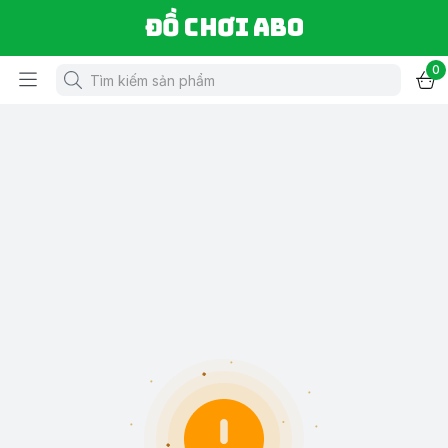
Đồ chơi ABO
0