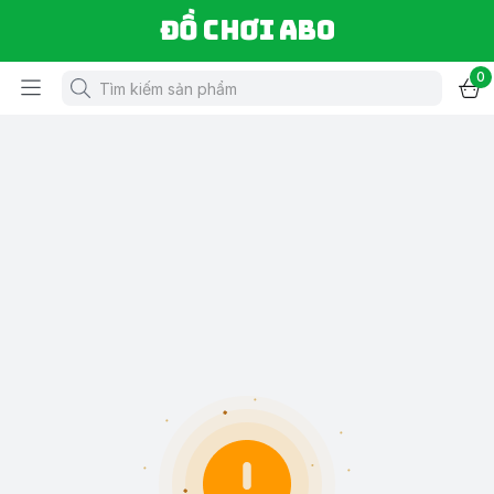
Đồ chơi ABO
0