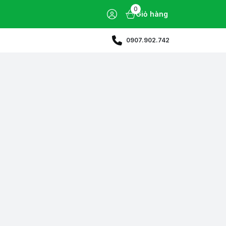
0
Giỏ hàng
0907.902.742