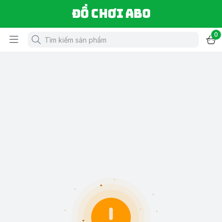
Đồ chơi ABO
0