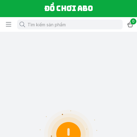
Đồ chơi ABO
0