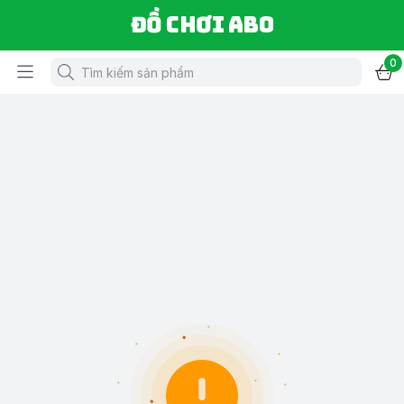
Đồ chơi ABO
0