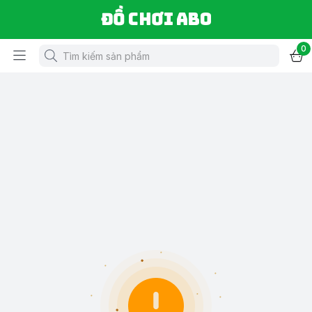
Đồ chơi ABO
0