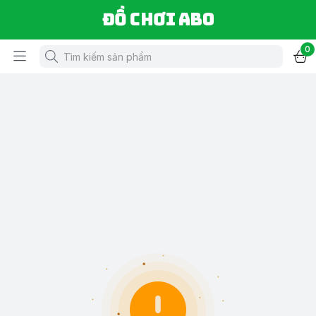
Đồ chơi ABO
0