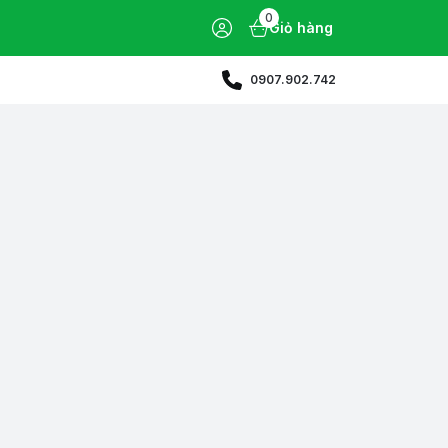
0
Giỏ hàng
0907.902.742