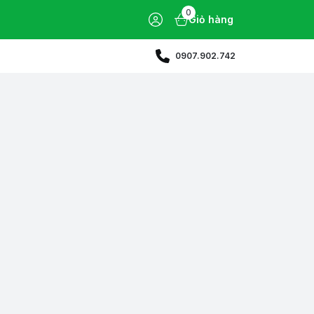
0
Giỏ hàng
0907.902.742