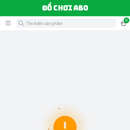
Đồ chơi ABO
0