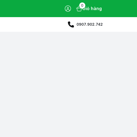
0
Giỏ hàng
0907.902.742