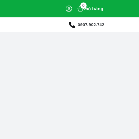
0
Giỏ hàng
0907.902.742