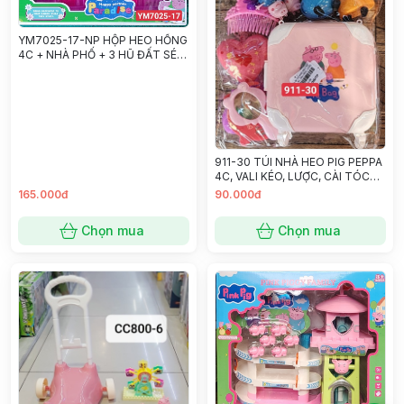
YM7025-17-NP HỘP HEO HỒNG
4C + NHÀ PHỐ + 3 HŨ ĐẤT SÉT
Paradise
911-30 TÚI NHÀ HEO PIG PEPPA
4C, VALI KÉO, LƯỢC, CÀI TÓC
(PVC)
165.000đ
90.000đ
Chọn mua
Chọn mua