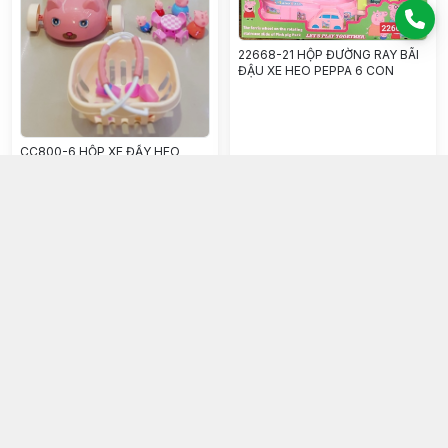
22668-21 HỘP ĐƯỜNG RAY BÃI
ĐẬU XE HEO PEPPA 6 CON
CC800-6 HỘP XE ĐẨY HEO
HỒNG, BÀN, GHẾ, 4C HEO HỒNG
Peppa Pig Paradise CC800-1-
340.000đ
655.000đ
1515
Chọn mua
Chọn mua