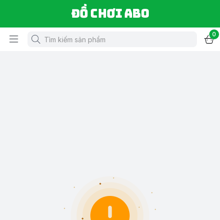
Đồ chơi ABO
0