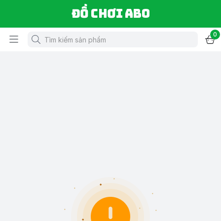
Đồ chơi ABO
0