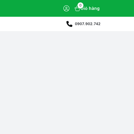
0
Giỏ hàng
0907.902.742