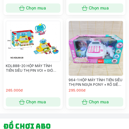
Chọn mua
Chọn mua
KDL888-20 HỘP MÁY TÍNH
TIỀN SIÊU THỊ PIN VOI + GIỎ
SIÊU THỊ
964-1 HỘP MÁY TÍNH TIỀN SIÊU
THỊ PIN NGỰA PONY + RỔ SIÊU
THỊ
265.000đ
295.000đ
Chọn mua
Chọn mua
Đồ chơi ABO