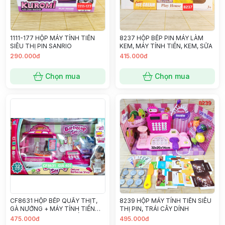
1111-177 HỘP MÁY TÍNH TIỀN
8237 HỘP BẾP PIN MÁY LÀM
SIÊU THỊ PIN SANRIO
KEM, MÁY TÍNH TIỀN, KEM, SỮA
290.000đ
415.000đ
Chọn mua
Chọn mua
CF8631 HỘP BẾP QUẨY THỊT,
8239 HỘP MÁY TÍNH TIỀN SIÊU
GÀ NƯỚNG + MÁY TÍNH TIỀN
THỊ PIN, TRÁI CÂY DÍNH
SIÊU THỊ PIN +THẺ+ TIỀN 32
475.000đ
495.000đ
MIẾNG (BBQ)