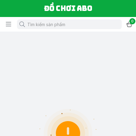
Đồ chơi ABO
0