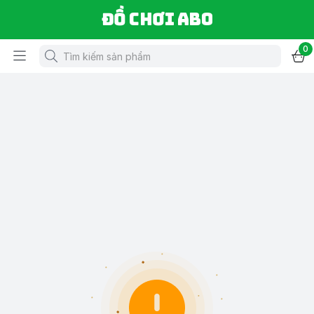
Đồ chơi ABO
0