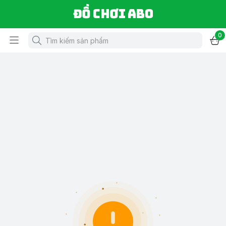
Đồ chơi ABO
0