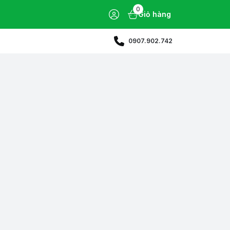
0
Giỏ hàng
0907.902.742