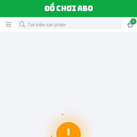
Đồ chơi ABO
0