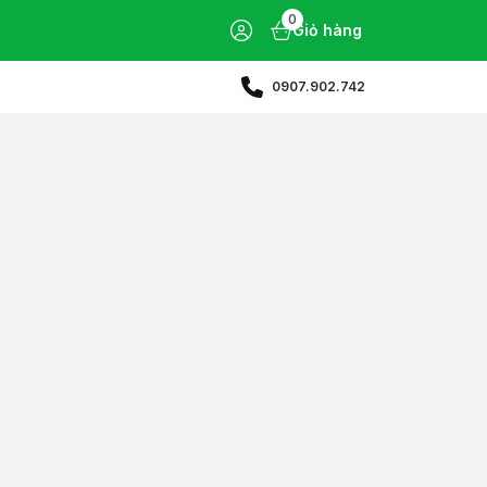
0
Giỏ hàng
0907.902.742