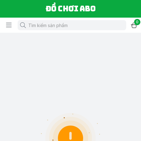
Đồ chơi ABO
0