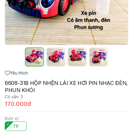
Yêu thích
6608-31B HỘP NHỆN LÁI XE HƠI PIN NHẠC ĐÈN,
PHUN KHÓI
Có sẵn
:
3
170.000đ
Đơn vị
:
TP