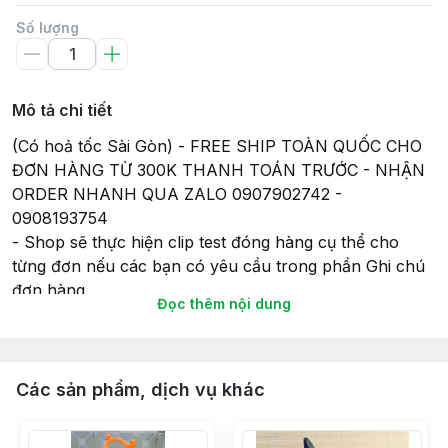
Số lượng
Mô tả chi tiết
(Có hoả tốc Sài Gòn) - FREE SHIP TOÀN QUỐC CHO
ĐƠN HÀNG TỪ 300K THANH TOÁN TRƯỚC - NHẬN
ORDER NHANH QUA ZALO 0907902742 -
0908193754
- Shop sẽ thực hiện clip test đóng hàng cụ thể cho
từng đơn nếu các bạn có yêu cầu trong phần Ghi chú
đơn hàng.
Đọc thêm nội dung
- Tất cả các sản phẩm gửi đi, Shop sẽ lắp đầy đủ pin
(nếu có) để đảm bảo tính tiện lợi và có thể chơi ngay
khi nhận hàng, và cũng để đảm bảo sự hoạt động của
món đồ chơi khi gửi hàng giao cho Khách hàng của
Các sản phẩm, dịch vụ khác
mình.
- Thời gian giao hàng sẽ theo như cam kết của Sàn