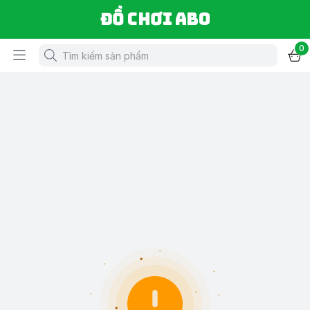
Đồ chơi ABO
0