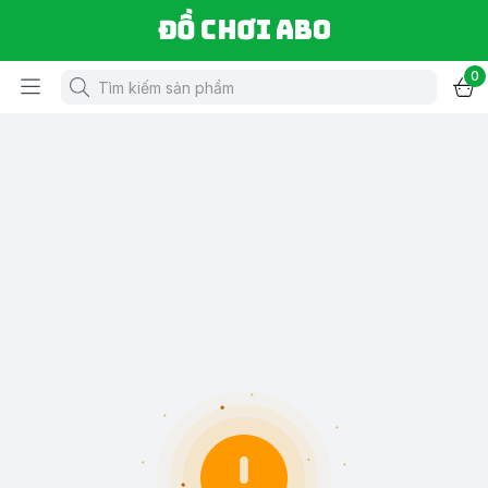
Đồ chơi ABO
0