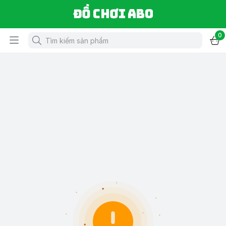
Đồ chơi ABO
0