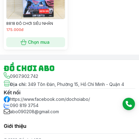
8818 ĐỐ CHƠI SIÊU NHÂN
175.000đ
Chọn mua
Đồ chơi ABO
0907.902.742
Địa chỉ
:
349 Tôn Đản, Phường 15, Hồ Chí Minh - Quận 4
Kết nối
https://www.facebook.com/dochoiabo/
090 819 3754
abo090208@gmail.com
Giới thiệu