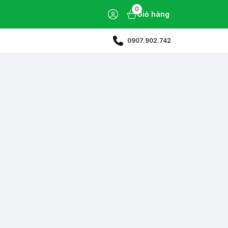
0
Giỏ hàng
0907.902.742