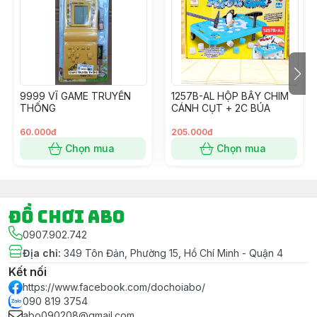
khi kết đơn nhé.
- Ngoài ra Shop còn có dịch vụ Gói Quà Miễn Phí khi
Khách hàng có Yêu Cầu cho mục đích tặng quà – Vui
lòng ghi chú Đơn hàng nếu có nhu cầu và cho Shop
xin thông tin màu Giấy gói luôn nhé.
9999 VĨ GAME TRUYỀN
1257B-AL HỘP BẪY CHIM
#dochoi #dochoitreem #dochoichobe #dochoibegai
THỐNG
CÁNH CỤT + 2C BÚA
#dochoibetrai #dochoihoatoc #hoatoc #goiqua
#goiquamienphi
60.000đ
205.000đ
Chọn mua
Chọn mua
Đồ chơi ABO
0907.902.742
Địa chỉ
:
349 Tôn Đản, Phường 15, Hồ Chí Minh - Quận 4
Kết nối
https://www.facebook.com/dochoiabo/
090 819 3754
abo090208@gmail.com