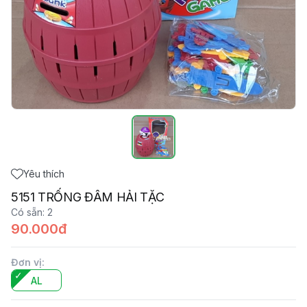
Yêu thích
5151 TRỐNG ĐÂM HẢI TẶC
Có sẵn
:
2
90.000đ
Đơn vị
:
AL