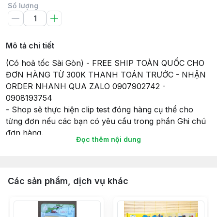
Số lượng
Mô tả chi tiết
(Có hoả tốc Sài Gòn) - FREE SHIP TOÀN QUỐC CHO
ĐƠN HÀNG TỪ 300K THANH TOÁN TRƯỚC - NHẬN
ORDER NHANH QUA ZALO 0907902742 -
0908193754
- Shop sẽ thực hiện clip test đóng hàng cụ thể cho
từng đơn nếu các bạn có yêu cầu trong phần Ghi chú
đơn hàng.
Đọc thêm nội dung
- Tất cả các sản phẩm gửi đi, Shop sẽ lắp đầy đủ pin
(nếu có) để đảm bảo tính tiện lợi và có thể chơi ngay
khi nhận hàng, và cũng để đảm bảo sự hoạt động của
món đồ chơi khi gửi hàng giao cho Khách hàng của
Các sản phẩm, dịch vụ khác
mình.
- Thời gian giao hàng sẽ theo như cam kết của Sàn
TMĐT nên Bạn vui lòng đọc kỹ thông tin về Giao hàng