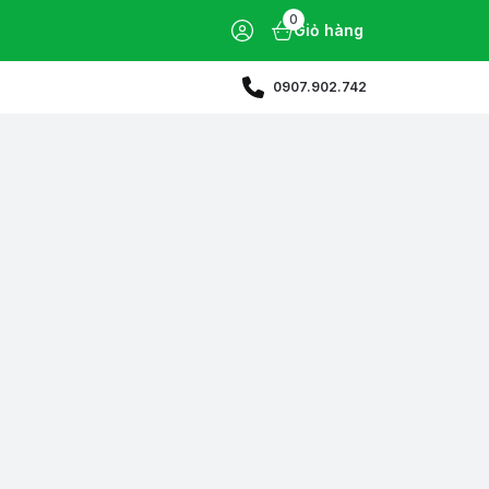
0
Giỏ hàng
0907.902.742