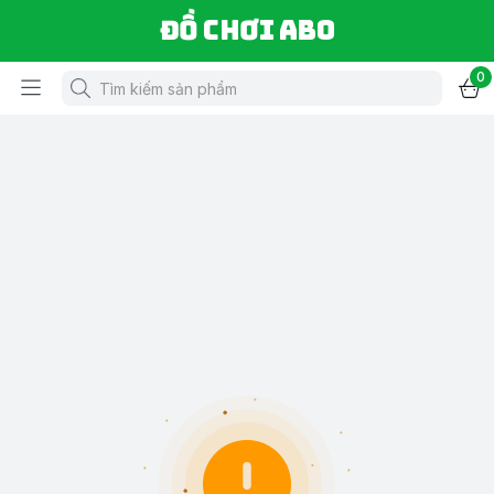
Đồ chơi ABO
0