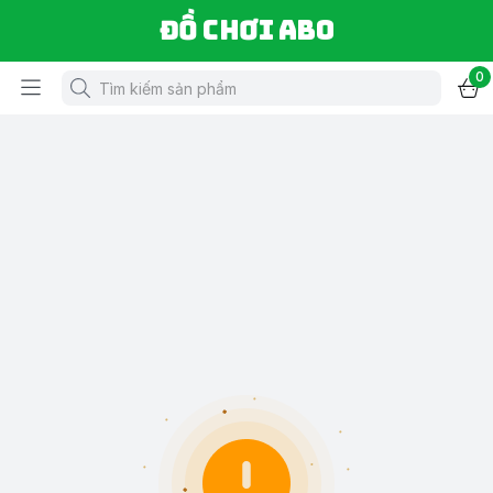
Đồ chơi ABO
0