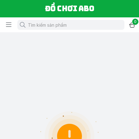
Đồ chơi ABO
0