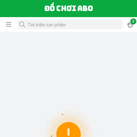
Đồ chơi ABO
0