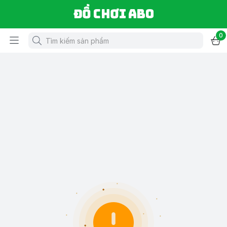
Đồ chơi ABO
0