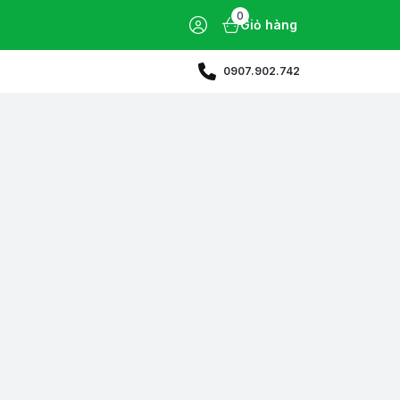
0
Giỏ hàng
0907.902.742