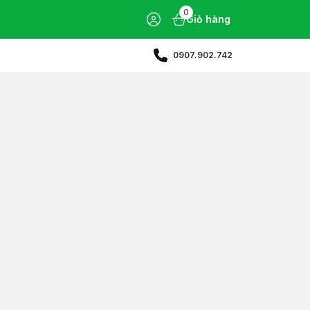
0
Giỏ hàng
0907.902.742