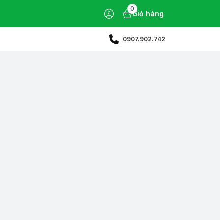
0
Giỏ hàng
0907.902.742