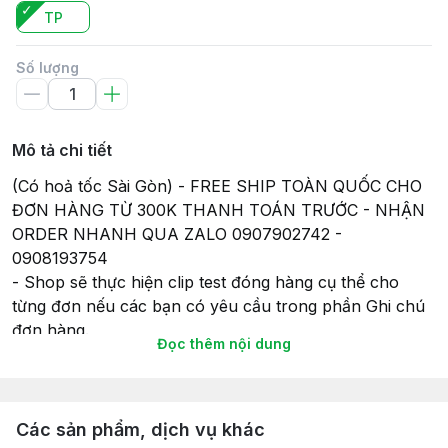
TP
Số lượng
Mô tả chi tiết
(Có hoả tốc Sài Gòn) - FREE SHIP TOÀN QUỐC CHO
ĐƠN HÀNG TỪ 300K THANH TOÁN TRƯỚC - NHẬN
ORDER NHANH QUA ZALO 0907902742 -
0908193754
- Shop sẽ thực hiện clip test đóng hàng cụ thể cho
từng đơn nếu các bạn có yêu cầu trong phần Ghi chú
đơn hàng.
Đọc thêm nội dung
- Tất cả các sản phẩm gửi đi, Shop sẽ lắp đầy đủ pin
(nếu có) để đảm bảo tính tiện lợi và có thể chơi ngay
khi nhận hàng, và cũng để đảm bảo sự hoạt động của
món đồ chơi khi gửi hàng giao cho Khách hàng của
Các sản phẩm, dịch vụ khác