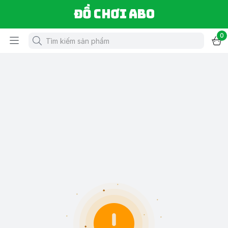
Đồ chơi ABO
0