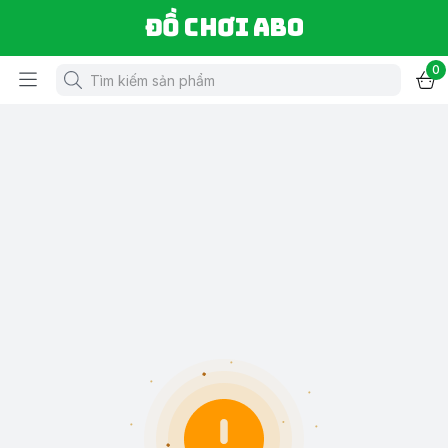
Đồ chơi ABO
0