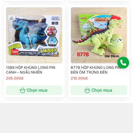
1389 HỘP KHỦNG LONG PIN
8778 HỘP KHỦNG LONG PIN
CÁNH - NGẪU NHIÊN
ĐÈN ÔM TRỨNG ĐÈN
205.000đ
210.000đ
Chọn mua
Chọn mua