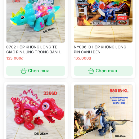
8702 HỘP KHỦNG LONG TÊ
NY006-B HỘP KHỦNG LONG
GIÁC PIN LƯNG TRONG BÁNH
PIN CÁNH ĐÈN
RĂNG GEAR DINOSAUR
135.000đ
165.000đ
Chọn mua
Chọn mua