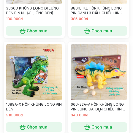
3366D KHỦNG LONG ĐI LƯNG
8801B-KL HỘP KHỦNG LONG
ĐÈN PIN NHẠC (LỒNG ĐÈN)
PIN CÁNH 3 ĐẦU, CHIẾU HÌNH
130.000đ
385.000đ
Chọn mua
Chọn mua
1688A-X HỘP KHỦNG LONG PIN
666-22A-V HỘP KHỦNG LONG
ĐÈN
PIN LƯNG GAI ĐÈN CHIẾU HÌNH,
ĐẺ TRỨNG - NGẪU NHIÊN
310.000đ
340.000đ
Chọn mua
Chọn mua