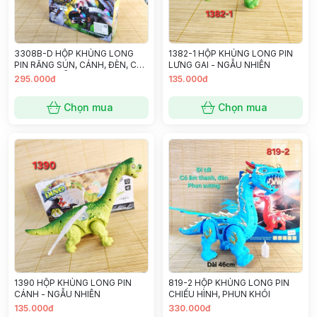
3308B-D HỘP KHỦNG LONG
1382-1 HỘP KHỦNG LONG PIN
PIN RĂNG SÚN, CÁNH, ĐÈN, CÓ
LƯNG GAI - NGẪU NHIÊN
NGƯỜI - NGẪU NHIÊN
295.000đ
135.000đ
Chọn mua
Chọn mua
1390 HỘP KHỦNG LONG PIN
819-2 HỘP KHỦNG LONG PIN
CÁNH - NGẪU NHIÊN
CHIẾU HÌNH, PHUN KHÓI
135.000đ
330.000đ