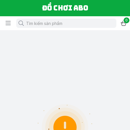
Đồ chơi ABO
0